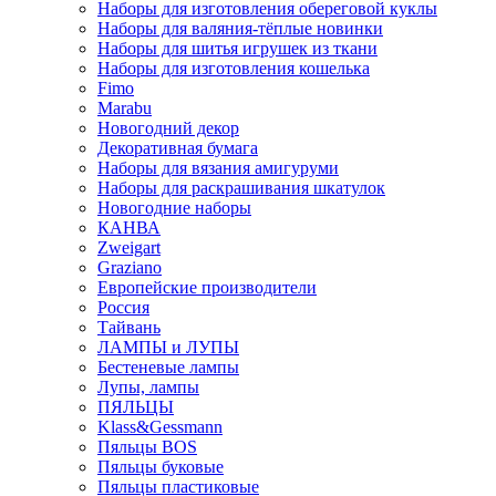
Наборы для изготовления обереговой куклы
Наборы для валяния-тёплые новинки
Наборы для шитья игрушек из ткани
Наборы для изготовления кошелька
Fimo
Marabu
Новогодний декор
Декоративная бумага
Наборы для вязания амигуруми
Наборы для раскрашивания шкатулок
Новогодние наборы
КАНВА
Zweigart
Graziano
Европейские производители
Россия
Тайвань
ЛАМПЫ и ЛУПЫ
Бестеневые лампы
Лупы, лампы
ПЯЛЬЦЫ
Klass&Gessmann
Пяльцы BOS
Пяльцы буковые
Пяльцы пластиковые