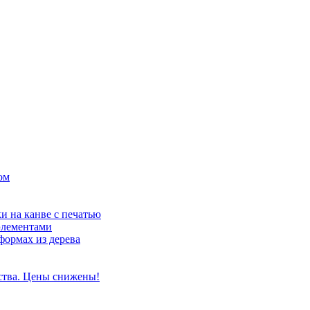
ом
и на канве с печатью
элементами
формах из дерева
ства. Цены снижены!