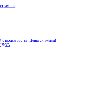
 страмине
ой с производства. Цены снижены!
НДОВ