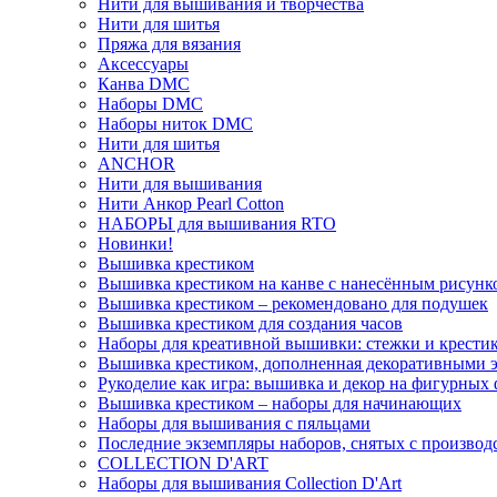
Нити для вышивания и творчества
Нити для шитья
Пряжа для вязания
Аксессуары
Канва DMC
Наборы DMC
Наборы ниток DMC
Нити для шитья
ANCHOR
Нити для вышивания
Нити Анкор Pearl Cotton
НАБОРЫ для вышивания RTO
Новинки!
Вышивка крестиком
Вышивка крестиком на канве с нанесённым рисунк
Вышивка крестиком – рекомендовано для подушек
Вышивка крестиком для создания часов
Наборы для креативной вышивки: стежки и крестик
Вышивка крестиком, дополненная декоративными 
Рукоделие как игра: вышивка и декор на фигурных 
Вышивка крестиком – наборы для начинающих
Наборы для вышивания с пяльцами
Последние экземпляры наборов, снятых с производ
COLLECTION D'ART
Наборы для вышивания Collection D'Art