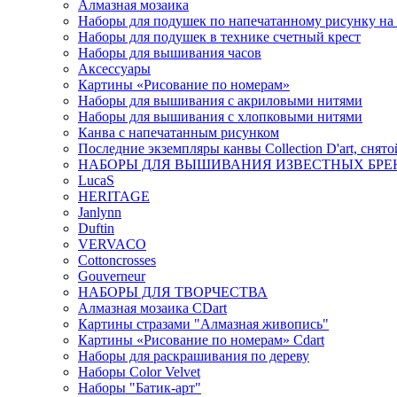
Алмазная мозаика
Наборы для подушек по напечатанному рисунку на
Наборы для подушек в технике счетный крест
Наборы для вышивания часов
Аксессуары
Картины «Рисование по номерам»
Наборы для вышивания с акриловыми нитями
Наборы для вышивания с хлопковыми нитями
Канва с напечатанным рисунком
Последние экземпляры канвы Collection D'art, снят
НАБОРЫ ДЛЯ ВЫШИВАНИЯ ИЗВЕСТНЫХ БРЕ
LucaS
HERITAGE
Janlynn
Duftin
VERVACO
Cottoncrosses
Gouverneur
НАБОРЫ ДЛЯ ТВОРЧЕСТВА
Алмазная мозаика CDart
Картины стразами "Алмазная живопись"
Картины «Рисование по номерам» Сdart
Наборы для раскрашивания по дереву
Наборы Сolor Velvet
Наборы "Батик-арт"