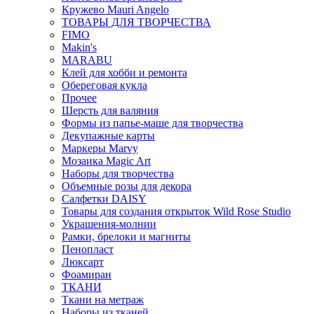
Кружево Mauri Angelo
ТОВАРЫ ДЛЯ ТВОРЧЕСТВА
FIMO
Makin's
MARABU
Клей для хобби и ремонта
Обереговая кукла
Прочее
Шерсть для валяния
Формы из папье-маше для творчества
Декупажные карты
Маркеры Marvy
Мозаика Magic Art
Наборы для творчества
Объемные розы для декора
Салфетки DAISY
Товары для создания открыток Wild Rose Studio
Украшения-молнии
Рамки, брелоки и магниты
Пенопласт
Люксарт
Фоамиран
ТКАНИ
Ткани на метраж
Наборы из тканей