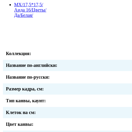
MX/17,5*17,5/
Аида 16/Цветы/
Да/Белая/
Коллекция:
Название по-английски:
Название по-русски:
Размер кадра, см:
Тип канвы, каунт:
Клеток на см:
Цвет канвы: