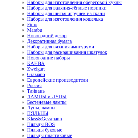
Наборы для изготовления обереговой куклы
Наборы для валяния-тёплые новинки
Наборы для шитья игрушек из ткани
Наборы для изготовления кошелька
Fimo
Marabu
Новогодний декор
Декоративная бумага
Наборы для вязания амигуруми
Наборы для раскрашивания шкатулок
Новогодние наборы
КАНВА
Zweigart
Graziano
Европейские производители
Россия
Тайвань
ЛАМПЫ и ЛУПЫ
Бестеневые лампы
Лупы, лампы
ПЯЛЬЦЫ
Klass&Gessmann
Пяльцы BOS
Пяльцы буковые
Пяльцы пластиковые