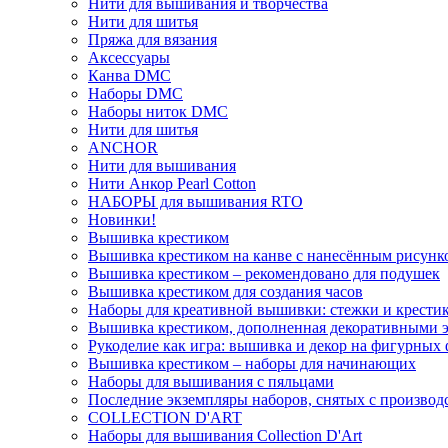
Нити для вышивания и творчества
Нити для шитья
Пряжа для вязания
Аксессуары
Канва DMC
Наборы DMC
Наборы ниток DMC
Нити для шитья
ANCHOR
Нити для вышивания
Нити Анкор Pearl Cotton
НАБОРЫ для вышивания RTO
Новинки!
Вышивка крестиком
Вышивка крестиком на канве с нанесённым рисунк
Вышивка крестиком – рекомендовано для подушек
Вышивка крестиком для создания часов
Наборы для креативной вышивки: стежки и крестик
Вышивка крестиком, дополненная декоративными 
Рукоделие как игра: вышивка и декор на фигурных 
Вышивка крестиком – наборы для начинающих
Наборы для вышивания с пяльцами
Последние экземпляры наборов, снятых с производ
COLLECTION D'ART
Наборы для вышивания Collection D'Art