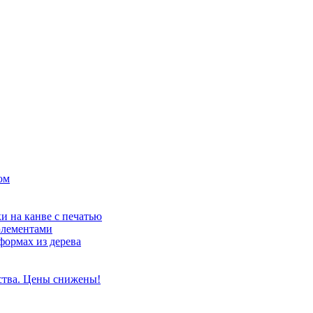
ом
и на канве с печатью
элементами
формах из дерева
ства. Цены снижены!