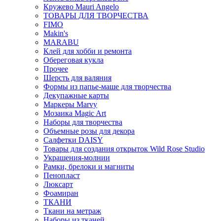
Кружево Mauri Angelo
ТОВАРЫ ДЛЯ ТВОРЧЕСТВА
FIMO
Makin's
MARABU
Клей для хобби и ремонта
Обереговая кукла
Прочее
Шерсть для валяния
Формы из папье-маше для творчества
Декупажные карты
Маркеры Marvy
Мозаика Magic Art
Наборы для творчества
Объемные розы для декора
Салфетки DAISY
Товары для создания открыток Wild Rose Studio
Украшения-молнии
Рамки, брелоки и магниты
Пенопласт
Люксарт
Фоамиран
ТКАНИ
Ткани на метраж
Наборы из тканей