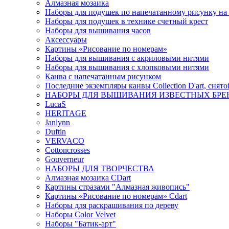
Алмазная мозаика
Наборы для подушек по напечатанному рисунку на
Наборы для подушек в технике счетный крест
Наборы для вышивания часов
Аксессуары
Картины «Рисование по номерам»
Наборы для вышивания с акриловыми нитями
Наборы для вышивания с хлопковыми нитями
Канва с напечатанным рисунком
Последние экземпляры канвы Collection D'art, снят
НАБОРЫ ДЛЯ ВЫШИВАНИЯ ИЗВЕСТНЫХ БРЕ
LucaS
HERITAGE
Janlynn
Duftin
VERVACO
Cottoncrosses
Gouverneur
НАБОРЫ ДЛЯ ТВОРЧЕСТВА
Алмазная мозаика CDart
Картины стразами "Алмазная живопись"
Картины «Рисование по номерам» Сdart
Наборы для раскрашивания по дереву
Наборы Сolor Velvet
Наборы "Батик-арт"