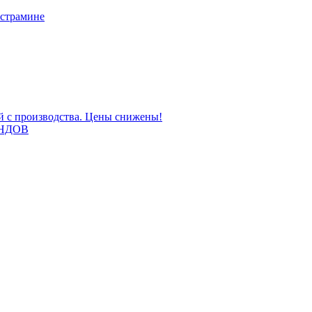
 страмине
ой с производства. Цены снижены!
НДОВ