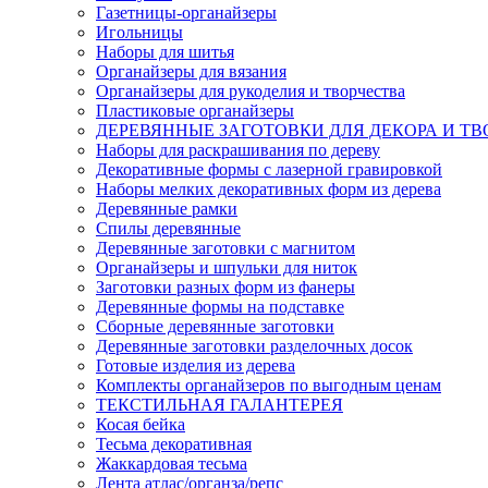
Газетницы-органайзеры
Игольницы
Наборы для шитья
Органайзеры для вязания
Органайзеры для рукоделия и творчества
Пластиковые органайзеры
ДЕРЕВЯННЫЕ ЗАГОТОВКИ ДЛЯ ДЕКОРА И ТВ
Наборы для раскрашивания по дереву
Декоративные формы с лазерной гравировкой
Наборы мелких декоративных форм из дерева
Деревянные рамки
Спилы деревянные
Деревянные заготовки с магнитом
Органайзеры и шпульки для ниток
Заготовки разных форм из фанеры
Деревянные формы на подставке
Сборные деревянные заготовки
Деревянные заготовки разделочных досок
Готовые изделия из дерева
Комплекты органайзеров по выгодным ценам
ТЕКСТИЛЬНАЯ ГАЛАНТЕРЕЯ
Косая бейка
Тесьма декоративная
Жаккардовая тесьма
Лента атлас/органза/репс