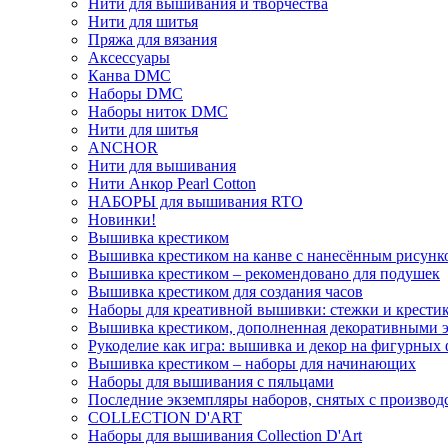
Нити для вышивания и творчества
Нити для шитья
Пряжа для вязания
Аксессуары
Канва DMC
Наборы DMC
Наборы ниток DMC
Нити для шитья
ANCHOR
Нити для вышивания
Нити Анкор Pearl Cotton
НАБОРЫ для вышивания RTO
Новинки!
Вышивка крестиком
Вышивка крестиком на канве с нанесённым рисунк
Вышивка крестиком – рекомендовано для подушек
Вышивка крестиком для создания часов
Наборы для креативной вышивки: стежки и крестик
Вышивка крестиком, дополненная декоративными 
Рукоделие как игра: вышивка и декор на фигурных 
Вышивка крестиком – наборы для начинающих
Наборы для вышивания с пяльцами
Последние экземпляры наборов, снятых с производ
COLLECTION D'ART
Наборы для вышивания Collection D'Art