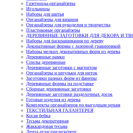
Газетницы-органайзеры
Игольницы
Наборы для шитья
Органайзеры для вязания
Органайзеры для рукоделия и творчества
Пластиковые органайзеры
ДЕРЕВЯННЫЕ ЗАГОТОВКИ ДЛЯ ДЕКОРА И ТВ
Наборы для раскрашивания по дереву
Декоративные формы с лазерной гравировкой
Наборы мелких декоративных форм из дерева
Деревянные рамки
Спилы деревянные
Деревянные заготовки с магнитом
Органайзеры и шпульки для ниток
Заготовки разных форм из фанеры
Деревянные формы на подставке
Сборные деревянные заготовки
Деревянные заготовки разделочных досок
Готовые изделия из дерева
Комплекты органайзеров по выгодным ценам
ТЕКСТИЛЬНАЯ ГАЛАНТЕРЕЯ
Косая бейка
Тесьма декоративная
Жаккардовая тесьма
Лента атлас/органза/репс