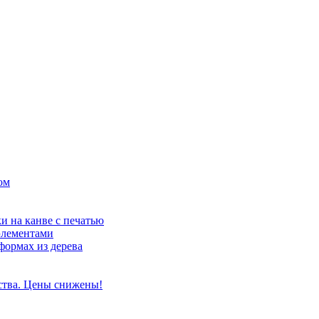
ом
и на канве с печатью
элементами
формах из дерева
ства. Цены снижены!