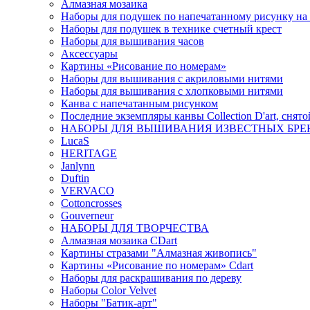
Алмазная мозаика
Наборы для подушек по напечатанному рисунку на
Наборы для подушек в технике счетный крест
Наборы для вышивания часов
Аксессуары
Картины «Рисование по номерам»
Наборы для вышивания с акриловыми нитями
Наборы для вышивания с хлопковыми нитями
Канва с напечатанным рисунком
Последние экземпляры канвы Collection D'art, снят
НАБОРЫ ДЛЯ ВЫШИВАНИЯ ИЗВЕСТНЫХ БРЕ
LucaS
HERITAGE
Janlynn
Duftin
VERVACO
Cottoncrosses
Gouverneur
НАБОРЫ ДЛЯ ТВОРЧЕСТВА
Алмазная мозаика CDart
Картины стразами "Алмазная живопись"
Картины «Рисование по номерам» Сdart
Наборы для раскрашивания по дереву
Наборы Сolor Velvet
Наборы "Батик-арт"