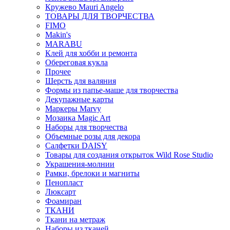
Кружево Mauri Angelo
ТОВАРЫ ДЛЯ ТВОРЧЕСТВА
FIMO
Makin's
MARABU
Клей для хобби и ремонта
Обереговая кукла
Прочее
Шерсть для валяния
Формы из папье-маше для творчества
Декупажные карты
Маркеры Marvy
Мозаика Magic Art
Наборы для творчества
Объемные розы для декора
Салфетки DAISY
Товары для создания открыток Wild Rose Studio
Украшения-молнии
Рамки, брелоки и магниты
Пенопласт
Люксарт
Фоамиран
ТКАНИ
Ткани на метраж
Наборы из тканей