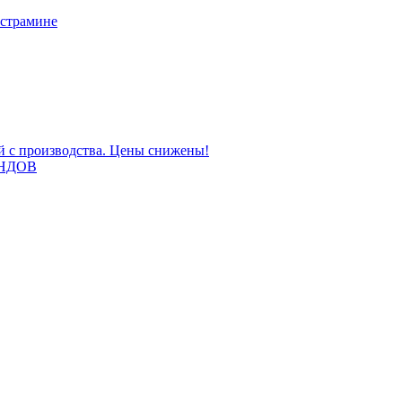
 страмине
ой с производства. Цены снижены!
НДОВ