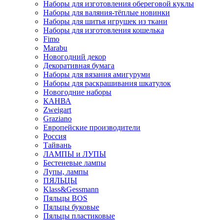
Наборы для изготовления обереговой куклы
Наборы для валяния-тёплые новинки
Наборы для шитья игрушек из ткани
Наборы для изготовления кошелька
Fimo
Marabu
Новогодний декор
Декоративная бумага
Наборы для вязания амигуруми
Наборы для раскрашивания шкатулок
Новогодние наборы
КАНВА
Zweigart
Graziano
Европейские производители
Россия
Тайвань
ЛАМПЫ и ЛУПЫ
Бестеневые лампы
Лупы, лампы
ПЯЛЬЦЫ
Klass&Gessmann
Пяльцы BOS
Пяльцы буковые
Пяльцы пластиковые