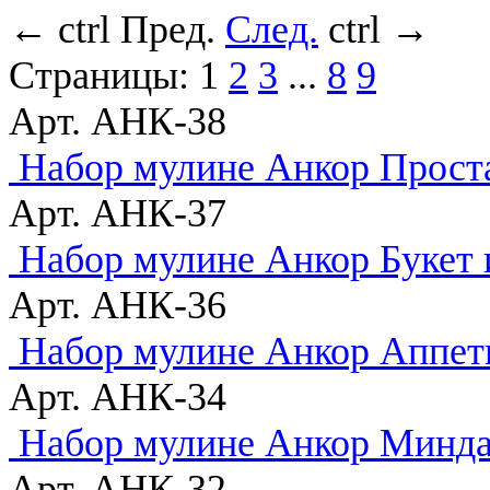
←
ctrl
Пред.
След.
ctrl
→
Страницы:
1
2
3
...
8
9
Арт. АНК-38
Набор мулине Анкор Прост
Арт. АНК-37
Набор мулине Анкор Букет 
Арт. АНК-36
Набор мулине Анкор Аппет
Арт. АНК-34
Набор мулине Анкор Минда
Арт. АНК-32