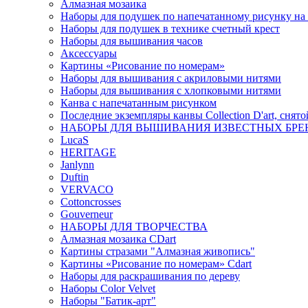
Алмазная мозаика
Наборы для подушек по напечатанному рисунку на
Наборы для подушек в технике счетный крест
Наборы для вышивания часов
Аксессуары
Картины «Рисование по номерам»
Наборы для вышивания с акриловыми нитями
Наборы для вышивания с хлопковыми нитями
Канва с напечатанным рисунком
Последние экземпляры канвы Collection D'art, снят
НАБОРЫ ДЛЯ ВЫШИВАНИЯ ИЗВЕСТНЫХ БРЕ
LucaS
HERITAGE
Janlynn
Duftin
VERVACO
Cottoncrosses
Gouverneur
НАБОРЫ ДЛЯ ТВОРЧЕСТВА
Алмазная мозаика CDart
Картины стразами "Алмазная живопись"
Картины «Рисование по номерам» Сdart
Наборы для раскрашивания по дереву
Наборы Сolor Velvet
Наборы "Батик-арт"