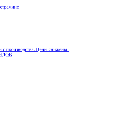
 страмине
ой с производства. Цены снижены!
НДОВ