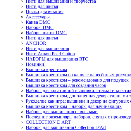
Нити для вышивания и творчества
Нити для шитья
Пряжа для вязания
Аксессуары
Канва DMC
Наборы DMC
Наборы ниток DMC
Нити для шитья
ANCHOR
Нити для вышивания
Нити Анкор Pearl Cotton
НАБОРЫ для вышивания RTO
Новинки!
Вышивка крестиком
Вышивка крестиком на канве с нанесённым рисунк
Вышивка крестиком – рекомендовано для подушек
Вышивка крестиком для создания часов
Наборы для креативной вышивки: стежки и крестик
Вышивка крестиком, дополненная декоративными 
Рукоделие как игра: вышивка и декор на фигурных 
Вышивка крестиком – наборы для начинающих
Наборы для вышивания с пяльцами
Последние экземпляры наборов, снятых с производ
COLLECTION D'ART
Наборы для вышивания Collection D'Art