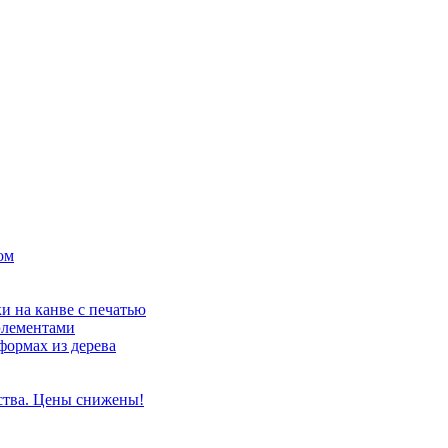
ом
и на канве с печатью
элементами
формах из дерева
ства. Цены снижены!