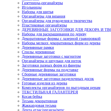
Газетницы-органайзеры
Игольницы
Наборы для шитья
Органайзеры для вязания
Органайзеры для рукоделия и творчества
Пластиковые органайзеры
ДЕРЕВЯННЫЕ ЗАГОТОВКИ ДЛЯ ДЕКОРА И ТВ
Наборы для раскрашивания по дереву
Декоративные формы с лазерной гравировкой
Наборы мелких декоративных форм из дерева
Деревянные рамки
Спилы деревянные
Деревянные заготовки с магнитом
Органайзеры и шпульки для ниток
Заготовки разных форм из фанеры
Деревянные формы на подставке
Сборные деревянные заготовки
Деревянные заготовки разделочных досок
Готовые изделия из дерева
Комплекты органайзеров по выгодным ценам
ТЕКСТИЛЬНАЯ ГАЛАНТЕРЕЯ
Косая бейка
Тесьма декоративная
Жаккардовая тесьма
Лента атлас/органза/репс