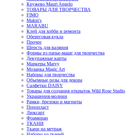
Кружево Mauri Angelo
ТОВАРЫ ДЛЯ ТВОРЧЕСТВА
FIMO
Makin's
MARABU
Клей для хобби и ремонта
Обереговая кукла
Прочее
Шерсть для валяния
Формы из папье-маше для творчества
Декупажные карты
Маркеры Marvy
Мозаика Magic Art
Наборы для творчества
Объемные розы для декора
Салфетки DAISY
Товары для создания открыток Wild Rose Studio
Украшения-молнии
Рамки, брелоки и магниты
Пенопласт
Люксарт
Фоамиран
ТКАНИ
Ткани на метраж
Наборы из тканей