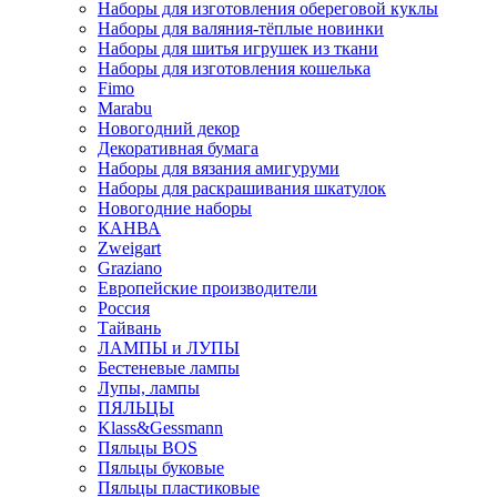
Наборы для изготовления обереговой куклы
Наборы для валяния-тёплые новинки
Наборы для шитья игрушек из ткани
Наборы для изготовления кошелька
Fimo
Marabu
Новогодний декор
Декоративная бумага
Наборы для вязания амигуруми
Наборы для раскрашивания шкатулок
Новогодние наборы
КАНВА
Zweigart
Graziano
Европейские производители
Россия
Тайвань
ЛАМПЫ и ЛУПЫ
Бестеневые лампы
Лупы, лампы
ПЯЛЬЦЫ
Klass&Gessmann
Пяльцы BOS
Пяльцы буковые
Пяльцы пластиковые