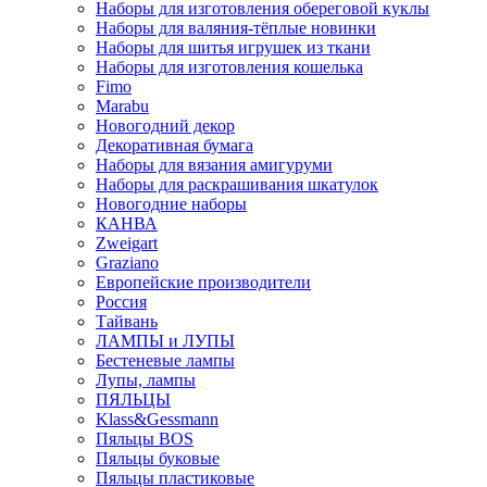
Наборы для изготовления обереговой куклы
Наборы для валяния-тёплые новинки
Наборы для шитья игрушек из ткани
Наборы для изготовления кошелька
Fimo
Marabu
Новогодний декор
Декоративная бумага
Наборы для вязания амигуруми
Наборы для раскрашивания шкатулок
Новогодние наборы
КАНВА
Zweigart
Graziano
Европейские производители
Россия
Тайвань
ЛАМПЫ и ЛУПЫ
Бестеневые лампы
Лупы, лампы
ПЯЛЬЦЫ
Klass&Gessmann
Пяльцы BOS
Пяльцы буковые
Пяльцы пластиковые