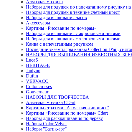
Алмазная мозаика
Наборы для подушек по напечатанному рисунку на
Наборы для подушек в технике счетный крест
Наборы для вышивания часов
Аксессуары
Картины «Рисование по номерам»
Наборы для вышивания с акриловыми нитями
Наборы для вышивания с хлопковыми нитями
Канва с напечатанным рисунком
Последние экземпляры канвы Collection D'art, снят
НАБОРЫ ДЛЯ ВЫШИВАНИЯ ИЗВЕСТНЫХ БРЕ
LucaS
HERITAGE
Janlynn
Duftin
VERVACO
Cottoncrosses
Gouverneur
НАБОРЫ ДЛЯ ТВОРЧЕСТВА
Алмазная мозаика CDart
Картины стразами "Алмазная живопись"
Картины «Рисование по номерам» Сdart
Наборы для раскрашивания по дереву
Наборы Сolor Velvet
Наборы "Батик-арт"