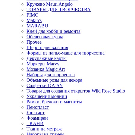
Кружево Mauri Angelo
ТОВАРЫ ДЛЯ ТВОРЧЕСТВА
FIMO
Makin's
MARABU
Клей для хобби и ремонта
Обереговая кукла
Прочее
Шерсть для валяния
Формы из папье-маше для творчества
Декупажные карты
Маркеры Marvy
Мозаика Magic Art
Наборы для творчества
Объемные розы для декора
Салфетки DAISY
Товары для создания открыток Wild Rose Studio
Украшения-молнии
Рамки, брелоки и магниты
Пенопласт
Люксарт
Фоамиран
ТКАНИ
Ткани на метраж
Наборы из тканей