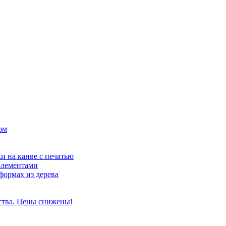
ом
и на канве с печатью
элементами
формах из дерева
ства. Цены снижены!