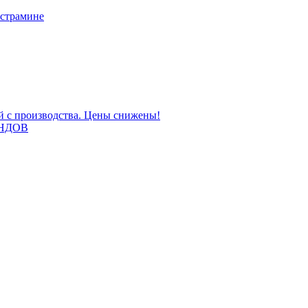
 страмине
ой с производства. Цены снижены!
НДОВ