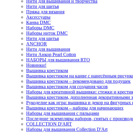
Нити для вышивания и творчества
Нити для шитья
Пряжа для вязания
Аксессуары
Канва DMC
Наборы DMC
Наборы ниток DMC
Нити для шитья
ANCHOR
Нити для вышивания
Нити Анкор Pearl Cotton
НАБОРЫ для вышивания RTO
Новинки!
Вышивка крестиком
Вышивка крестиком на канве с нанесённым рисунк
Вышивка крестиком – рекомендовано для подушек
Вышивка крестиком для создания часов
Наборы для креативной вышивки: стежки и крестик
Вышивка крестиком, дополненная декоративными 
Рукоделие как игра: вышивка и декор на фигурных 
Вышивка крестиком – наборы для начинающих
Наборы для вышивания с пяльцами
Последние экземпляры наборов, снятых с производ
COLLECTION D'ART
Наборы для вышивания Collection D'Art