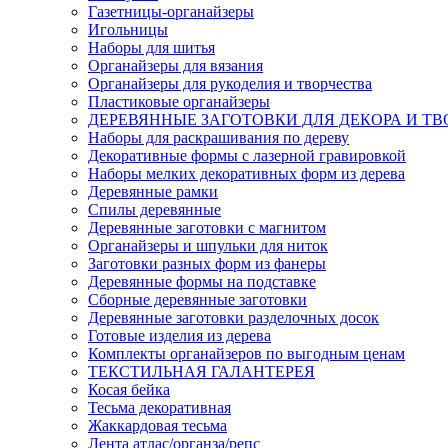
Газетницы-органайзеры
Игольницы
Наборы для шитья
Органайзеры для вязания
Органайзеры для рукоделия и творчества
Пластиковые органайзеры
ДЕРЕВЯННЫЕ ЗАГОТОВКИ ДЛЯ ДЕКОРА И ТВ
Наборы для раскрашивания по дереву
Декоративные формы с лазерной гравировкой
Наборы мелких декоративных форм из дерева
Деревянные рамки
Спилы деревянные
Деревянные заготовки с магнитом
Органайзеры и шпульки для ниток
Заготовки разных форм из фанеры
Деревянные формы на подставке
Сборные деревянные заготовки
Деревянные заготовки разделочных досок
Готовые изделия из дерева
Комплекты органайзеров по выгодным ценам
ТЕКСТИЛЬНАЯ ГАЛАНТЕРЕЯ
Косая бейка
Тесьма декоративная
Жаккардовая тесьма
Лента атлас/органза/репс