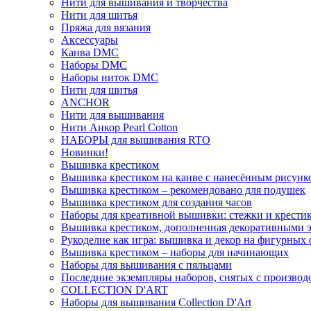
Нити для вышивания и творчества
Нити для шитья
Пряжа для вязания
Аксессуары
Канва DMC
Наборы DMC
Наборы ниток DMC
Нити для шитья
ANCHOR
Нити для вышивания
Нити Анкор Pearl Cotton
НАБОРЫ для вышивания RTO
Новинки!
Вышивка крестиком
Вышивка крестиком на канве с нанесённым рисунк
Вышивка крестиком – рекомендовано для подушек
Вышивка крестиком для создания часов
Наборы для креативной вышивки: стежки и крестик
Вышивка крестиком, дополненная декоративными 
Рукоделие как игра: вышивка и декор на фигурных 
Вышивка крестиком – наборы для начинающих
Наборы для вышивания с пяльцами
Последние экземпляры наборов, снятых с производ
COLLECTION D'ART
Наборы для вышивания Collection D'Art