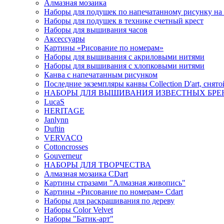
Алмазная мозаика
Наборы для подушек по напечатанному рисунку на
Наборы для подушек в технике счетный крест
Наборы для вышивания часов
Аксессуары
Картины «Рисование по номерам»
Наборы для вышивания с акриловыми нитями
Наборы для вышивания с хлопковыми нитями
Канва с напечатанным рисунком
Последние экземпляры канвы Collection D'art, снят
НАБОРЫ ДЛЯ ВЫШИВАНИЯ ИЗВЕСТНЫХ БРЕ
LucaS
HERITAGE
Janlynn
Duftin
VERVACO
Cottoncrosses
Gouverneur
НАБОРЫ ДЛЯ ТВОРЧЕСТВА
Алмазная мозаика CDart
Картины стразами "Алмазная живопись"
Картины «Рисование по номерам» Сdart
Наборы для раскрашивания по дереву
Наборы Сolor Velvet
Наборы "Батик-арт"