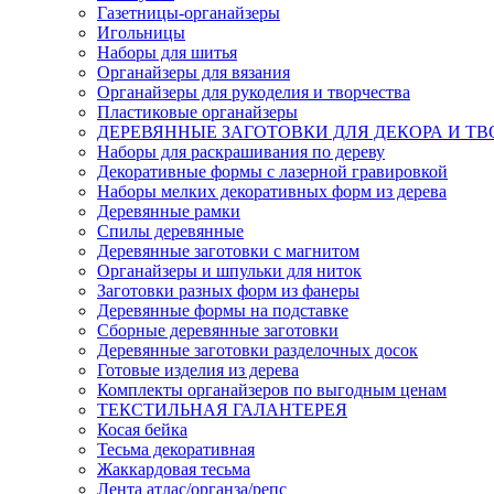
Газетницы-органайзеры
Игольницы
Наборы для шитья
Органайзеры для вязания
Органайзеры для рукоделия и творчества
Пластиковые органайзеры
ДЕРЕВЯННЫЕ ЗАГОТОВКИ ДЛЯ ДЕКОРА И ТВ
Наборы для раскрашивания по дереву
Декоративные формы с лазерной гравировкой
Наборы мелких декоративных форм из дерева
Деревянные рамки
Спилы деревянные
Деревянные заготовки с магнитом
Органайзеры и шпульки для ниток
Заготовки разных форм из фанеры
Деревянные формы на подставке
Сборные деревянные заготовки
Деревянные заготовки разделочных досок
Готовые изделия из дерева
Комплекты органайзеров по выгодным ценам
ТЕКСТИЛЬНАЯ ГАЛАНТЕРЕЯ
Косая бейка
Тесьма декоративная
Жаккардовая тесьма
Лента атлас/органза/репс