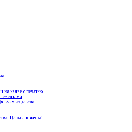
ом
и на канве с печатью
элементами
формах из дерева
ства. Цены снижены!