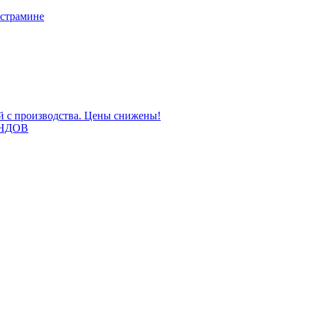
 страмине
ой с производства. Цены снижены!
НДОВ