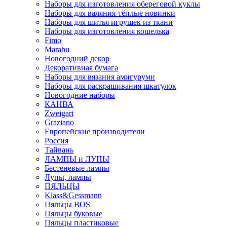
Наборы для изготовления обереговой куклы
Наборы для валяния-тёплые новинки
Наборы для шитья игрушек из ткани
Наборы для изготовления кошелька
Fimo
Marabu
Новогодний декор
Декоративная бумага
Наборы для вязания амигуруми
Наборы для раскрашивания шкатулок
Новогодние наборы
КАНВА
Zweigart
Graziano
Европейские производители
Россия
Тайвань
ЛАМПЫ и ЛУПЫ
Бестеневые лампы
Лупы, лампы
ПЯЛЬЦЫ
Klass&Gessmann
Пяльцы BOS
Пяльцы буковые
Пяльцы пластиковые