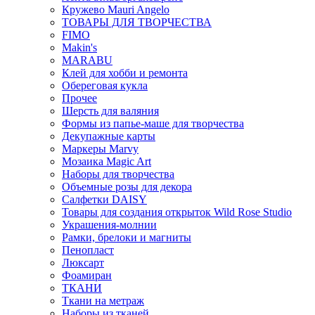
Кружево Mauri Angelo
ТОВАРЫ ДЛЯ ТВОРЧЕСТВА
FIMO
Makin's
MARABU
Клей для хобби и ремонта
Обереговая кукла
Прочее
Шерсть для валяния
Формы из папье-маше для творчества
Декупажные карты
Маркеры Marvy
Мозаика Magic Art
Наборы для творчества
Объемные розы для декора
Салфетки DAISY
Товары для создания открыток Wild Rose Studio
Украшения-молнии
Рамки, брелоки и магниты
Пенопласт
Люксарт
Фоамиран
ТКАНИ
Ткани на метраж
Наборы из тканей