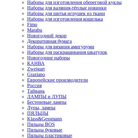
Наборы для изготовления обереговой куклы
Наборы для валяния-тёплые новинки
Наборы для шитья игрушек из ткани
Наборы для изготовления кошелька
Fimo
Marabu
Новогодний декор
Декоративная бумага
Наборы для вязания амигуруми
Наборы для раскрашивания шкатулок
Новогодние наборы
КАНВА
Zweigart
Graziano
Европейские производители
Россия
Тайвань
ЛАМПЫ и ЛУПЫ
Бестеневые лампы
Лупы, лампы
ПЯЛЬЦЫ
Klass&Gessmann
Пяльцы BOS
Пяльцы буковые
Пяльцы пластиковые