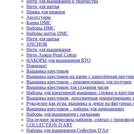
Нити для вышивания и творчества
Нити для шитья
Пряжа для вязания
Аксессуары
Канва DMC
Наборы DMC
Наборы ниток DMC
Нити для шитья
ANCHOR
Нити для вышивания
Нити Анкор Pearl Cotton
НАБОРЫ для вышивания RTO
Новинки!
Вышивка крестиком
Вышивка крестиком на канве с нанесённым рисунк
Вышивка крестиком – рекомендовано для подушек
Вышивка крестиком для создания часов
Наборы для креативной вышивки: стежки и крестик
Вышивка крестиком, дополненная декоративными 
Рукоделие как игра: вышивка и декор на фигурных 
Вышивка крестиком – наборы для начинающих
Наборы для вышивания с пяльцами
Последние экземпляры наборов, снятых с производ
COLLECTION D'ART
Наборы для вышивания Collection D'Art