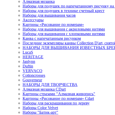
Алмазная мозаика
Наборы для подушек по напечатанному рисунку на
Наборы для подушек в технике счетный крест
Наборы для вышивания часов
Аксессуары
Картины «Рисование по номерам»
Наборы для вышивания с акриловыми нитями
Наборы для вышивания с хлопковыми нитями
Канва с напечатанным рисунком
Последние экземпляры канвы Collection D'art, снят
НАБОРЫ ДЛЯ ВЫШИВАНИЯ ИЗВЕСТНЫХ БРЕ
LucaS
HERITAGE
Janlynn
Duftin
VERVACO
Cottoncrosses
Gouverneur
НАБОРЫ ДЛЯ ТВОРЧЕСТВА
Алмазная мозаика CDart
Картины стразами "Алмазная живопись"
Картины «Рисование по номерам» Сdart
Наборы для раскрашивания по дереву
Наборы Сolor Velvet
Наборы "Батик-арт"