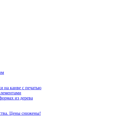
ом
и на канве с печатью
элементами
формах из дерева
ства. Цены снижены!