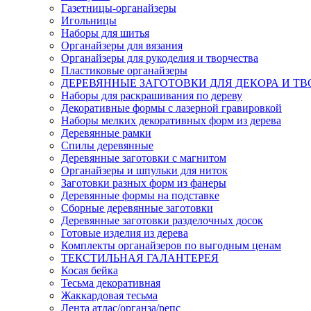
Газетницы-органайзеры
Игольницы
Наборы для шитья
Органайзеры для вязания
Органайзеры для рукоделия и творчества
Пластиковые органайзеры
ДЕРЕВЯННЫЕ ЗАГОТОВКИ ДЛЯ ДЕКОРА И ТВ
Наборы для раскрашивания по дереву
Декоративные формы с лазерной гравировкой
Наборы мелких декоративных форм из дерева
Деревянные рамки
Спилы деревянные
Деревянные заготовки с магнитом
Органайзеры и шпульки для ниток
Заготовки разных форм из фанеры
Деревянные формы на подставке
Сборные деревянные заготовки
Деревянные заготовки разделочных досок
Готовые изделия из дерева
Комплекты органайзеров по выгодным ценам
ТЕКСТИЛЬНАЯ ГАЛАНТЕРЕЯ
Косая бейка
Тесьма декоративная
Жаккардовая тесьма
Лента атлас/органза/репс