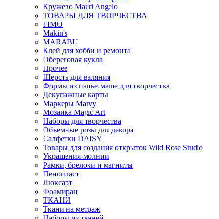
Кружево Mauri Angelo
ТОВАРЫ ДЛЯ ТВОРЧЕСТВА
FIMO
Makin's
MARABU
Клей для хобби и ремонта
Обереговая кукла
Прочее
Шерсть для валяния
Формы из папье-маше для творчества
Декупажные карты
Маркеры Marvy
Мозаика Magic Art
Наборы для творчества
Объемные розы для декора
Салфетки DAISY
Товары для создания открыток Wild Rose Studio
Украшения-молнии
Рамки, брелоки и магниты
Пенопласт
Люксарт
Фоамиран
ТКАНИ
Ткани на метраж
Наборы из тканей