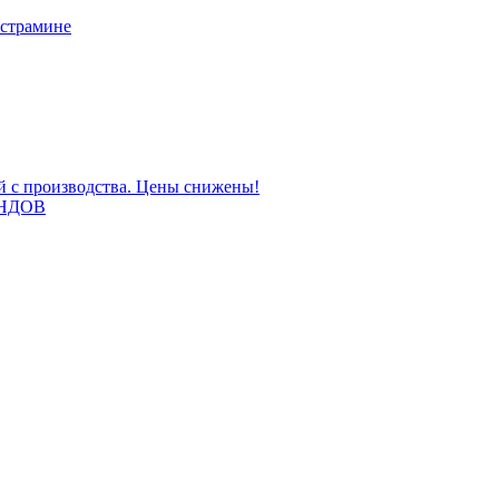
 страмине
ой с производства. Цены снижены!
НДОВ