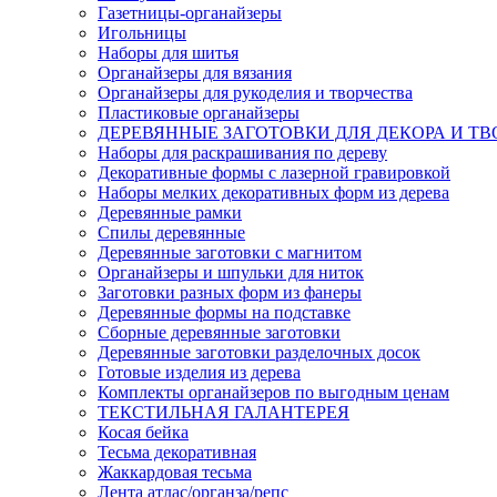
Газетницы-органайзеры
Игольницы
Наборы для шитья
Органайзеры для вязания
Органайзеры для рукоделия и творчества
Пластиковые органайзеры
ДЕРЕВЯННЫЕ ЗАГОТОВКИ ДЛЯ ДЕКОРА И ТВ
Наборы для раскрашивания по дереву
Декоративные формы с лазерной гравировкой
Наборы мелких декоративных форм из дерева
Деревянные рамки
Спилы деревянные
Деревянные заготовки с магнитом
Органайзеры и шпульки для ниток
Заготовки разных форм из фанеры
Деревянные формы на подставке
Сборные деревянные заготовки
Деревянные заготовки разделочных досок
Готовые изделия из дерева
Комплекты органайзеров по выгодным ценам
ТЕКСТИЛЬНАЯ ГАЛАНТЕРЕЯ
Косая бейка
Тесьма декоративная
Жаккардовая тесьма
Лента атлас/органза/репс