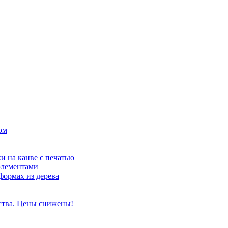
ом
и на канве с печатью
элементами
формах из дерева
ства. Цены снижены!