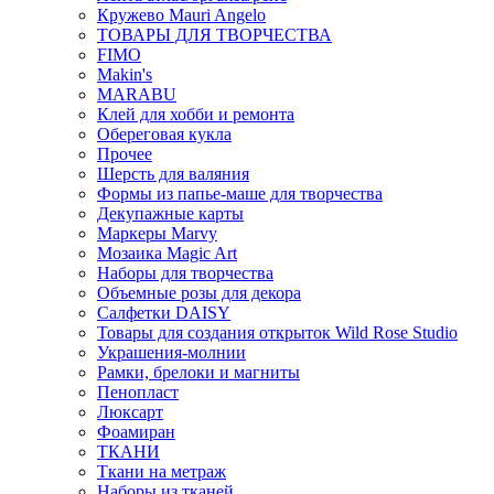
Кружево Mauri Angelo
ТОВАРЫ ДЛЯ ТВОРЧЕСТВА
FIMO
Makin's
MARABU
Клей для хобби и ремонта
Обереговая кукла
Прочее
Шерсть для валяния
Формы из папье-маше для творчества
Декупажные карты
Маркеры Marvy
Мозаика Magic Art
Наборы для творчества
Объемные розы для декора
Салфетки DAISY
Товары для создания открыток Wild Rose Studio
Украшения-молнии
Рамки, брелоки и магниты
Пенопласт
Люксарт
Фоамиран
ТКАНИ
Ткани на метраж
Наборы из тканей