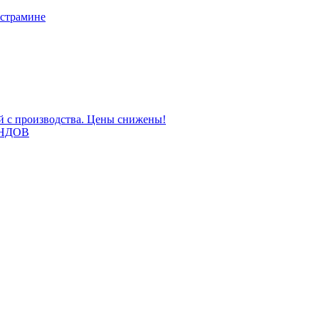
 страмине
ой с производства. Цены снижены!
НДОВ