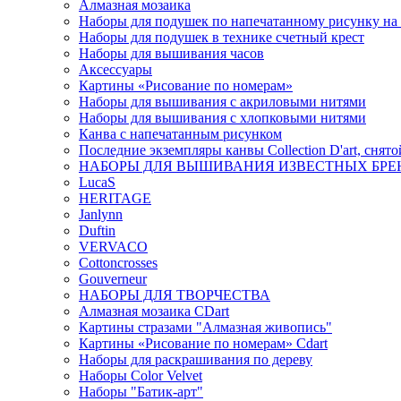
Алмазная мозаика
Наборы для подушек по напечатанному рисунку на
Наборы для подушек в технике счетный крест
Наборы для вышивания часов
Аксессуары
Картины «Рисование по номерам»
Наборы для вышивания с акриловыми нитями
Наборы для вышивания с хлопковыми нитями
Канва с напечатанным рисунком
Последние экземпляры канвы Collection D'art, снят
НАБОРЫ ДЛЯ ВЫШИВАНИЯ ИЗВЕСТНЫХ БРЕ
LucaS
HERITAGE
Janlynn
Duftin
VERVACO
Cottoncrosses
Gouverneur
НАБОРЫ ДЛЯ ТВОРЧЕСТВА
Алмазная мозаика CDart
Картины стразами "Алмазная живопись"
Картины «Рисование по номерам» Сdart
Наборы для раскрашивания по дереву
Наборы Сolor Velvet
Наборы "Батик-арт"