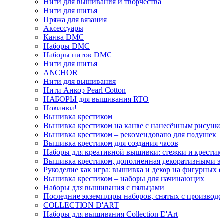
Нити для вышивания и творчества
Нити для шитья
Пряжа для вязания
Аксессуары
Канва DMC
Наборы DMC
Наборы ниток DMC
Нити для шитья
ANCHOR
Нити для вышивания
Нити Анкор Pearl Cotton
НАБОРЫ для вышивания RTO
Новинки!
Вышивка крестиком
Вышивка крестиком на канве с нанесённым рисунк
Вышивка крестиком – рекомендовано для подушек
Вышивка крестиком для создания часов
Наборы для креативной вышивки: стежки и крестик
Вышивка крестиком, дополненная декоративными 
Рукоделие как игра: вышивка и декор на фигурных 
Вышивка крестиком – наборы для начинающих
Наборы для вышивания с пяльцами
Последние экземпляры наборов, снятых с производ
COLLECTION D'ART
Наборы для вышивания Collection D'Art