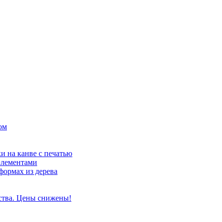
ом
и на канве с печатью
элементами
формах из дерева
ства. Цены снижены!