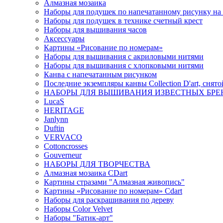
Алмазная мозаика
Наборы для подушек по напечатанному рисунку на
Наборы для подушек в технике счетный крест
Наборы для вышивания часов
Аксессуары
Картины «Рисование по номерам»
Наборы для вышивания с акриловыми нитями
Наборы для вышивания с хлопковыми нитями
Канва с напечатанным рисунком
Последние экземпляры канвы Collection D'art, снят
НАБОРЫ ДЛЯ ВЫШИВАНИЯ ИЗВЕСТНЫХ БРЕ
LucaS
HERITAGE
Janlynn
Duftin
VERVACO
Cottoncrosses
Gouverneur
НАБОРЫ ДЛЯ ТВОРЧЕСТВА
Алмазная мозаика CDart
Картины стразами "Алмазная живопись"
Картины «Рисование по номерам» Сdart
Наборы для раскрашивания по дереву
Наборы Сolor Velvet
Наборы "Батик-арт"