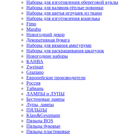
Наборы для изготовления обереговой куклы
Наборы для валяния-тёплые новинки
Наборы для шитья игрушек из ткани
Наборы для изготовления кошелька
Fimo
Marabu
Новогодний декор
Декоративная бумага
Наборы для вязания амигуруми
Наборы для раскрашивания шкатулок
Новогодние наборы
КАНВА
Zweigart
Graziano
Европейские производители
Россия
Тайвань
ЛАМПЫ и ЛУПЫ
Бестеневые лампы
Лупы, лампы
ПЯЛЬЦЫ
Klass&Gessmann
Пяльцы BOS
Пяльцы буковые
Пяльцы пластиковые