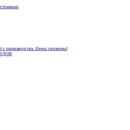
 страмине
ой с производства. Цены снижены!
НДОВ