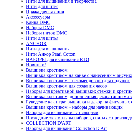
Нити для вышивания и творчества
Нити для шитья
Пряжа для вязания
Аксессуары
Канва DMC
Наборы DMC
Наборы ниток DMC
Нити для шитья
ANCHOR
Нити для вышивания
Нити Анкор Pearl Cotton
НАБОРЫ для вышивания RTO
Новинки!
Вышивка крестиком
Вышивка крестиком на канве с нанесённым рисунк
Вышивка крестиком – рекомендовано для подушек
Вышивка крестиком для создания часов
Наборы для креативной вышивки: стежки и крестик
Вышивка крестиком, дополненная декоративными 
Рукоделие как игра: вышивка и декор на фигурных 
Вышивка крестиком – наборы для начинающих
Наборы для вышивания с пяльцами
Последние экземпляры наборов, снятых с производ
COLLECTION D'ART
Наборы для вышивания Collection D'Art