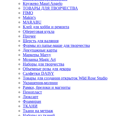
Кружево Mauri Angelo
ТОВАРЫ ДЛЯ ТВОРЧЕСТВА
FIMO
Makin's
MARABU
Клей для хобби и ремонта
Обереговая кукла
Прочее
Шерсть для валяния
Формы из папье-маше для творчества
Декупажные карты
Маркеры Marvy
Мозаика Magic Art
Наборы для творчества
Объемные розы для декора
Салфетки DAISY
Товары для создания открыток Wild Rose Studio
Украшения-молнии
Рамки, брелоки и магниты
Пенопласт
Люксарт
Фоамиран
ТКАНИ
Ткани на метраж
Наборы из тканей