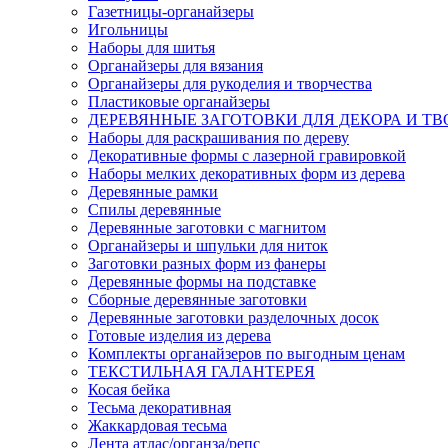
Газетницы-органайзеры
Игольницы
Наборы для шитья
Органайзеры для вязания
Органайзеры для рукоделия и творчества
Пластиковые органайзеры
ДЕРЕВЯННЫЕ ЗАГОТОВКИ ДЛЯ ДЕКОРА И ТВ
Наборы для раскрашивания по дереву
Декоративные формы с лазерной гравировкой
Наборы мелких декоративных форм из дерева
Деревянные рамки
Спилы деревянные
Деревянные заготовки с магнитом
Органайзеры и шпульки для ниток
Заготовки разных форм из фанеры
Деревянные формы на подставке
Сборные деревянные заготовки
Деревянные заготовки разделочных досок
Готовые изделия из дерева
Комплекты органайзеров по выгодным ценам
ТЕКСТИЛЬНАЯ ГАЛАНТЕРЕЯ
Косая бейка
Тесьма декоративная
Жаккардовая тесьма
Лента атлас/органза/репс