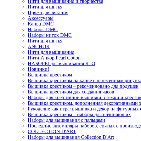
Нити для вышивания и творчества
Нити для шитья
Пряжа для вязания
Аксессуары
Канва DMC
Наборы DMC
Наборы ниток DMC
Нити для шитья
ANCHOR
Нити для вышивания
Нити Анкор Pearl Cotton
НАБОРЫ для вышивания RTO
Новинки!
Вышивка крестиком
Вышивка крестиком на канве с нанесённым рисунк
Вышивка крестиком – рекомендовано для подушек
Вышивка крестиком для создания часов
Наборы для креативной вышивки: стежки и крестик
Вышивка крестиком, дополненная декоративными 
Рукоделие как игра: вышивка и декор на фигурных 
Вышивка крестиком – наборы для начинающих
Наборы для вышивания с пяльцами
Последние экземпляры наборов, снятых с производ
COLLECTION D'ART
Наборы для вышивания Collection D'Art