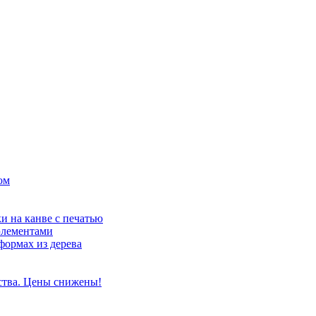
ом
и на канве с печатью
элементами
формах из дерева
ства. Цены снижены!