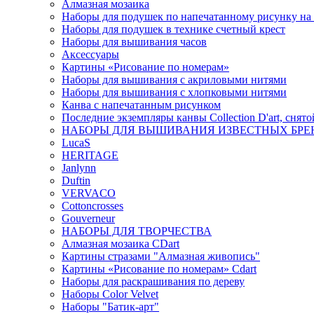
Алмазная мозаика
Наборы для подушек по напечатанному рисунку на
Наборы для подушек в технике счетный крест
Наборы для вышивания часов
Аксессуары
Картины «Рисование по номерам»
Наборы для вышивания с акриловыми нитями
Наборы для вышивания с хлопковыми нитями
Канва с напечатанным рисунком
Последние экземпляры канвы Collection D'art, снят
НАБОРЫ ДЛЯ ВЫШИВАНИЯ ИЗВЕСТНЫХ БРЕ
LucaS
HERITAGE
Janlynn
Duftin
VERVACO
Cottoncrosses
Gouverneur
НАБОРЫ ДЛЯ ТВОРЧЕСТВА
Алмазная мозаика CDart
Картины стразами "Алмазная живопись"
Картины «Рисование по номерам» Сdart
Наборы для раскрашивания по дереву
Наборы Сolor Velvet
Наборы "Батик-арт"