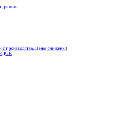
 страмине
ой с производства. Цены снижены!
НДОВ