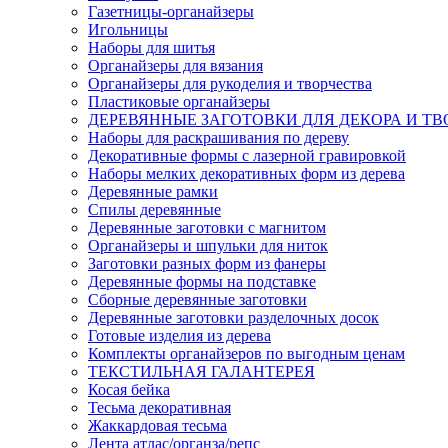
Газетницы-органайзеры
Игольницы
Наборы для шитья
Органайзеры для вязания
Органайзеры для рукоделия и творчества
Пластиковые органайзеры
ДЕРЕВЯННЫЕ ЗАГОТОВКИ ДЛЯ ДЕКОРА И ТВ
Наборы для раскрашивания по дереву
Декоративные формы с лазерной гравировкой
Наборы мелких декоративных форм из дерева
Деревянные рамки
Спилы деревянные
Деревянные заготовки с магнитом
Органайзеры и шпульки для ниток
Заготовки разных форм из фанеры
Деревянные формы на подставке
Сборные деревянные заготовки
Деревянные заготовки разделочных досок
Готовые изделия из дерева
Комплекты органайзеров по выгодным ценам
ТЕКСТИЛЬНАЯ ГАЛАНТЕРЕЯ
Косая бейка
Тесьма декоративная
Жаккардовая тесьма
Лента атлас/органза/репс