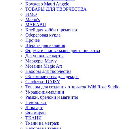
Кружево Mauri Angelo
ТОВАРЫ ДЛЯ ТВОРЧЕСТВА
FIMO
Makin's
MARABU
Клей для хобби и ремонта
Обереговая кукла
Прочее
Шерсть для валяния
Формы из папье-маше для творчества
Декупажные карты
Маркеры Marvy
Мозаика Magic Art
Наборы для творчества
Объемные розы для декора
Салфетки DAISY
Товары для создания открыток Wild Rose Studio
Украшения-молнии
Рамки, брелоки и магниты
Пенопласт
Люксарт
Фоамиран
ТКАНИ
Ткани на метраж
Наборы из тканей