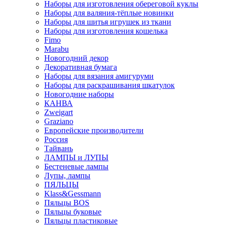
Наборы для изготовления обереговой куклы
Наборы для валяния-тёплые новинки
Наборы для шитья игрушек из ткани
Наборы для изготовления кошелька
Fimo
Marabu
Новогодний декор
Декоративная бумага
Наборы для вязания амигуруми
Наборы для раскрашивания шкатулок
Новогодние наборы
КАНВА
Zweigart
Graziano
Европейские производители
Россия
Тайвань
ЛАМПЫ и ЛУПЫ
Бестеневые лампы
Лупы, лампы
ПЯЛЬЦЫ
Klass&Gessmann
Пяльцы BOS
Пяльцы буковые
Пяльцы пластиковые