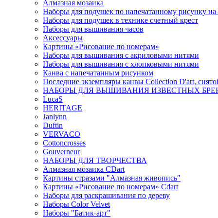
Алмазная мозаика
Наборы для подушек по напечатанному рисунку на
Наборы для подушек в технике счетный крест
Наборы для вышивания часов
Аксессуары
Картины «Рисование по номерам»
Наборы для вышивания с акриловыми нитями
Наборы для вышивания с хлопковыми нитями
Канва с напечатанным рисунком
Последние экземпляры канвы Collection D'art, снят
НАБОРЫ ДЛЯ ВЫШИВАНИЯ ИЗВЕСТНЫХ БРЕ
LucaS
HERITAGE
Janlynn
Duftin
VERVACO
Cottoncrosses
Gouverneur
НАБОРЫ ДЛЯ ТВОРЧЕСТВА
Алмазная мозаика CDart
Картины стразами "Алмазная живопись"
Картины «Рисование по номерам» Сdart
Наборы для раскрашивания по дереву
Наборы Сolor Velvet
Наборы "Батик-арт"