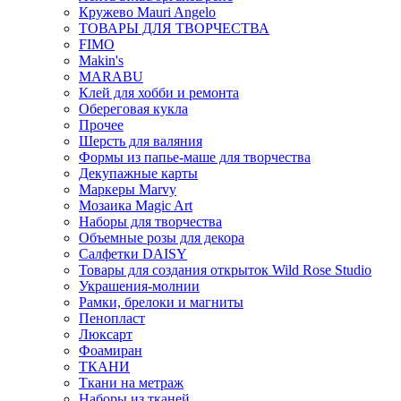
Кружево Mauri Angelo
ТОВАРЫ ДЛЯ ТВОРЧЕСТВА
FIMO
Makin's
MARABU
Клей для хобби и ремонта
Обереговая кукла
Прочее
Шерсть для валяния
Формы из папье-маше для творчества
Декупажные карты
Маркеры Marvy
Мозаика Magic Art
Наборы для творчества
Объемные розы для декора
Салфетки DAISY
Товары для создания открыток Wild Rose Studio
Украшения-молнии
Рамки, брелоки и магниты
Пенопласт
Люксарт
Фоамиран
ТКАНИ
Ткани на метраж
Наборы из тканей