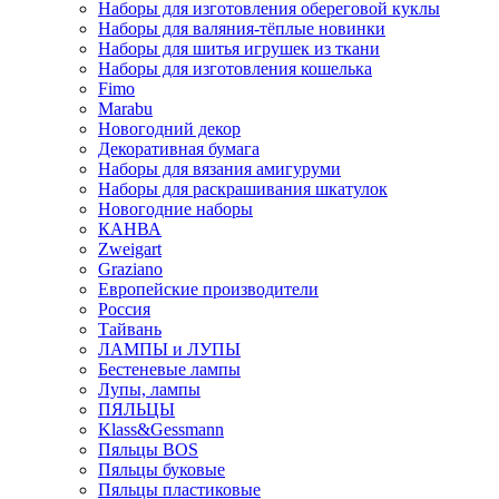
Наборы для изготовления обереговой куклы
Наборы для валяния-тёплые новинки
Наборы для шитья игрушек из ткани
Наборы для изготовления кошелька
Fimo
Marabu
Новогодний декор
Декоративная бумага
Наборы для вязания амигуруми
Наборы для раскрашивания шкатулок
Новогодние наборы
КАНВА
Zweigart
Graziano
Европейские производители
Россия
Тайвань
ЛАМПЫ и ЛУПЫ
Бестеневые лампы
Лупы, лампы
ПЯЛЬЦЫ
Klass&Gessmann
Пяльцы BOS
Пяльцы буковые
Пяльцы пластиковые