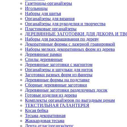
Газетницы-органайзеры
Игольницы
Наборы для шитья
Органайзеры для вязания
Органайзеры для рукоделия и творчества
Пластиковые органайзеры
ДЕРЕВЯННЫЕ ЗАГОТОВКИ ДЛЯ ДЕКОРА И ТВ
Наборы для раскрашивания по дереву
Декоративные формы с лазерной гравировкой
Наборы мелких декоративных форм из дерева
Деревянные рамки
Спилы деревянные
Деревянные заготовки с магнитом
Органайзеры и шпульки для ниток
Заготовки разных форм из фанеры
Деревянные формы на подставке
Сборные деревянные заготовки
Деревянные заготовки разделочных досок
Готовые изделия из дерева
Комплекты органайзеров по выгодным ценам
ТЕКСТИЛЬНАЯ ГАЛАНТЕРЕЯ
Косая бейка
Тесьма декоративная
Жаккардовая тесьма
Лента атлас/органза/репс