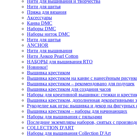
Нити для вышивания и творчества
Нити для шитья
Пряжа для вязания
Аксессуары
Канва DMC
Наборы DMC
Наборы ниток DMC
Нити для шитья
ANCHOR
Нити для вышивания
Нити Анкор Pearl Cotton
НАБОРЫ для вышивания RTO
Новинки!
Вышивка крестиком
Вышивка крестиком на канве с нанесённым рисунк
Вышивка крестиком – рекомендовано для подушек
Вышивка крестиком для создания часов
Наборы для креативной вышивки: стежки и крестик
Вышивка крестиком, дополненная декоративными 
Рукоделие как игра: вышивка и декор на фигурных 
Вышивка крестиком – наборы для начинающих
Наборы для вышивания с пяльцами
Последние экземпляры наборов, снятых с производ
COLLECTION D'ART
Наборы для вышивания Collection D'Art