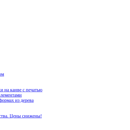
ом
и на канве с печатью
элементами
формах из дерева
ства. Цены снижены!