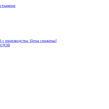
 страмине
ой с производства. Цены снижены!
НДОВ